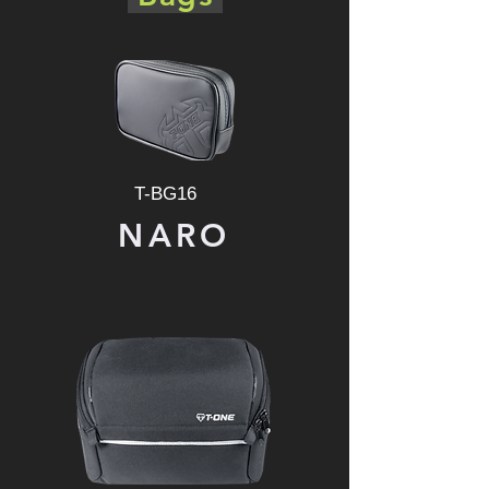
T-BG16
NARO