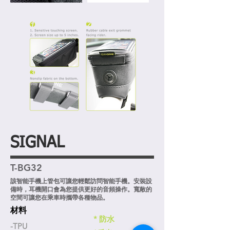
SIGNAL
T-BG32
該
智能手機
上管包可讓您輕鬆訪問
智能手機。安裝設
備時，耳機開口會為您提供更好的音頻操作。寬敞的
空間可讓您在乘車時攜帶各種物品。
材料
* 防水
-TPU